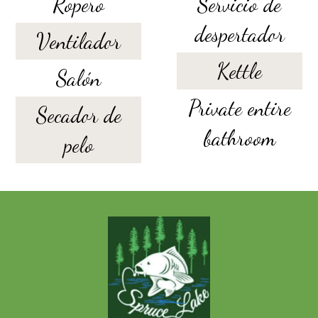
Ropero
Servicio de
despertador
Ventilador
Kettle
Salón
Private entire
Secador de
bathroom
pelo