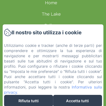
Home
The Lake
Gallery
Il nostro sito utilizza i cookie
Chambres d'Hôtes
Utilizziamo cookie e tracker (anche di terze parti) per
Contact
comprendere e ottimizzare la tua esperienza di
navigazione e per mostrarti messaggi pubblicitari
Reviews
basati sulle tue abitudini di navigazione e sul tuo
profilo. Puoi configurare o rifiutare i cookie cliccando
Terms and Conditions
su "Imposta le mie preferenze" o "Rifiuta tutti i cookie".
Puoi anche accettare tutti i cookie cliccando sul
pulsante "Accetta tutti i cookie". Per ulteriori
EN
FR
ES
IT
DE
NL
informazioni, puoi leggere la nostra
Informativa sulla
privacy
.
Rifiuta tutti
Accetta tutti
Funziona con Amenitiz