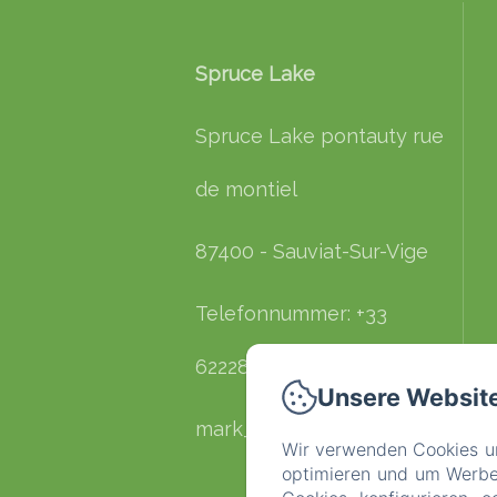
Spruce Lake
Spruce Lake pontauty rue
de montiel
87400 - Sauviat-Sur-Vige
Telefonnummer: +33
622289109
Unsere Websit
mark_sprucelake@yahoo.com
Wir verwenden Cookies un
optimieren und um Werbeb