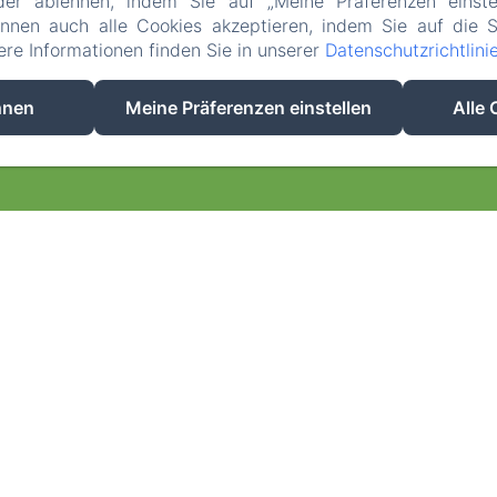
der ablehnen, indem Sie auf „Meine Präferenzen einste
önnen auch alle Cookies akzeptieren, indem Sie auf die S
tere Informationen finden Sie in unserer
Datenschutzrichtlini
EN
FR
ES
IT
DE
NL
hnen
Meine Präferenzen einstellen
Alle 
Powered mit Amenitiz